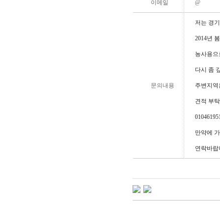
이메일
@
저는 경기
2014년
농사용으
다시 좀 깊
문의내용
주변지역은
견적 부
01046195
만약에 가
연락바랍