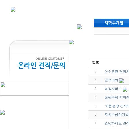
번호
7
식수관련 견적
6
견적의뢰
5
농장지하수
4
전원주택 지하수
3
소형 관정 견적
2
지하수심정개발 
1
안녕하세요 견